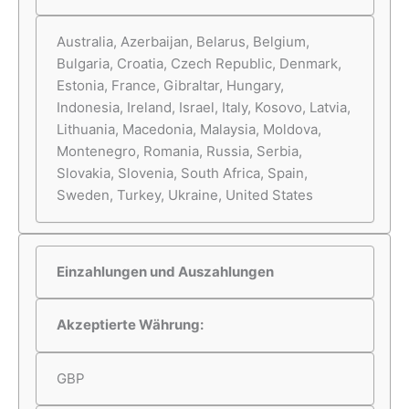
Australia, Azerbaijan, Belarus, Belgium,
Bulgaria, Croatia, Czech Republic, Denmark,
Estonia, France, Gibraltar, Hungary,
Indonesia, Ireland, Israel, Italy, Kosovo, Latvia,
Lithuania, Macedonia, Malaysia, Moldova,
Montenegro, Romania, Russia, Serbia,
Slovakia, Slovenia, South Africa, Spain,
Sweden, Turkey, Ukraine, United States
Einzahlungen und Auszahlungen
Akzeptierte Währung:
GBP