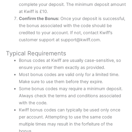
complete your deposit. The minimum deposit amount
at Kwiff is £10.
Confirm the Bonus:
Once your deposit is successful,
the bonus associated with the code should be
credited to your account. If not, contact Kwiff’s
customer support at
support@kwiff.com
.
Typical Requirements
Bonus codes at Kwiff are usually case-sensitive, so
ensure you enter them exactly as provided.
Most bonus codes are valid only for a limited time.
Make sure to use them before they expire.
Some bonus codes may require a minimum deposit.
Always check the terms and conditions associated
with the code.
Kwiff bonus codes can typically be used only once
per account. Attempting to use the same code
multiple times may result in the forfeiture of the
bonus.