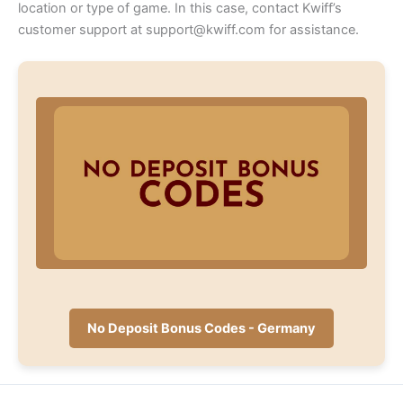
location or type of game. In this case, contact Kwiff’s
customer support at
support@kwiff.com
for assistance.
No Deposit Bonus Codes - Germany