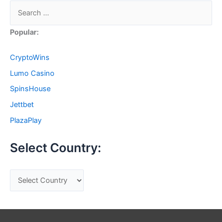
Popular:
CryptoWins
Lumo Casino
SpinsHouse
Jettbet
PlazaPlay
Select Country: