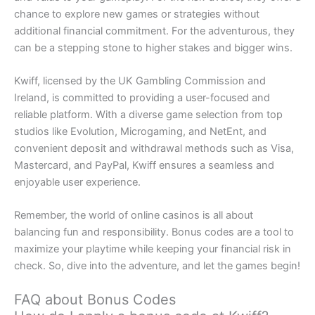
chance to explore new games or strategies without
additional financial commitment. For the adventurous, they
can be a stepping stone to higher stakes and bigger wins.
Kwiff, licensed by the UK Gambling Commission and
Ireland, is committed to providing a user-focused and
reliable platform. With a diverse game selection from top
studios like Evolution, Microgaming, and NetEnt, and
convenient deposit and withdrawal methods such as Visa,
Mastercard, and PayPal, Kwiff ensures a seamless and
enjoyable user experience.
Remember, the world of online casinos is all about
balancing fun and responsibility. Bonus codes are a tool to
maximize your playtime while keeping your financial risk in
check. So, dive into the adventure, and let the games begin!
FAQ about Bonus Codes