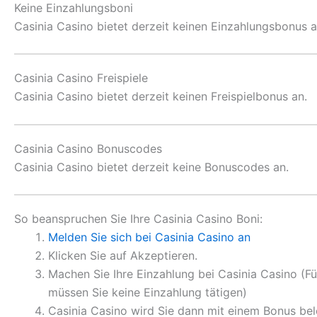
Keine Einzahlungsboni
Casinia Casino bietet derzeit keinen Einzahlungsbonus a
Casinia Casino Freispiele
Casinia Casino bietet derzeit keinen Freispielbonus an.
Casinia Casino Bonuscodes
Casinia Casino bietet derzeit keine Bonuscodes an.
So beanspruchen Sie Ihre Casinia Casino Boni:
Melden Sie sich bei Casinia Casino an
Klicken Sie auf Akzeptieren.
Machen Sie Ihre Einzahlung bei Casinia Casino (Fü
müssen Sie keine Einzahlung tätigen)
Casinia Casino wird Sie dann mit einem Bonus bel