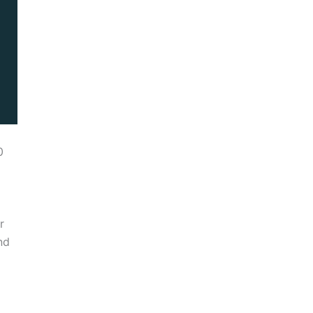
0
r
nd