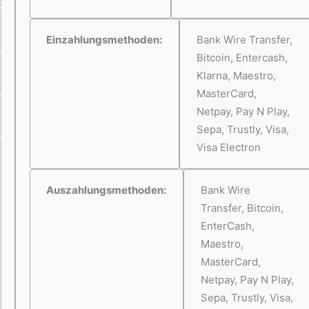
Einzahlungsmethoden:
Bank Wire Transfer,
Bitcoin, Entercash,
Klarna, Maestro,
MasterCard,
Netpay, Pay N Play,
Sepa, Trustly, Visa,
Visa Electron
Auszahlungsmethoden:
Bank Wire
Transfer, Bitcoin,
EnterCash,
Maestro,
MasterCard,
Netpay, Pay N Play,
Sepa, Trustly, Visa,