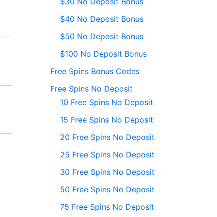
$30 No Deposit Bonus
$40 No Deposit Bonus
$50 No Deposit Bonus
$100 No Deposit Bonus
Free Spins Bonus Codes
Free Spins No Deposit
10 Free Spins No Deposit
15 Free Spins No Deposit
20 Free Spins No Deposit
25 Free Spins No Deposit
30 Free Spins No Deposit
50 Free Spins No Deposit
75 Free Spins No Deposit