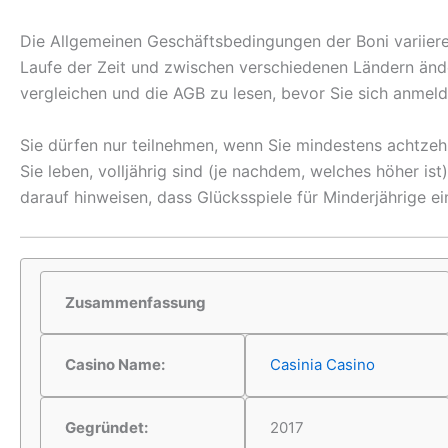
Die Allgemeinen Geschäftsbedingungen der Boni variier
Laufe der Zeit und zwischen verschiedenen Ländern ände
vergleichen und die AGB zu lesen, bevor Sie sich anmeld
Sie dürfen nur teilnehmen, wenn Sie mindestens achtzeh
Sie leben, volljährig sind (je nachdem, welches höher 
darauf hinweisen, dass Glücksspiele für Minderjährige ein
Zusammenfassung
Casino Name:
Casinia Casino
Gegründet:
2017