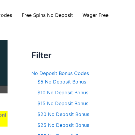
Codes
Free Spins No Deposit
Wager Free
Filter
No Deposit Bonus Codes
$5 No Deposit Bonus
$10 No Deposit Bonus
$15 No Deposit Bonus
$20 No Deposit Bonus
oni
$25 No Deposit Bonus